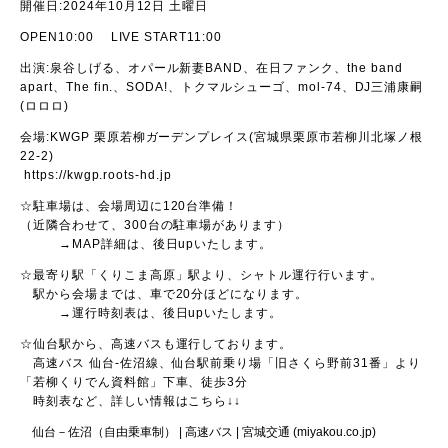
開催日:2024年10月12日 土曜日
OPEN10:00 LIVE START11:00
出演:泉谷しげる、オパール新妻BAND、在日ファンク、the band
apart、The fin.、SODA!、トクマルシューゴ、mol-74、DJ三浦康嗣
(ロロロ)
会場:KWGP 栗原若柳ガーデンプレイス(宮城県栗原市若柳川北塚ノ根
22-2)
https://kwgp.roots-hd.jp
☆駐車場は、会場周辺に120台準備！
（近隣合わせて、300台の駐車場があります）
→MAP詳細は、後日upいたします。
☆最寄り駅「くりこま高原」駅より、シャトル運行行います。
駅から会場までは、車で20分ほどになります。
→運行時刻表は、後日upいたします。
☆仙台駅から、高速バスも運行しております。
高速バス 仙台-佐沼線、仙台駅前乗り場「旧さくら野前31番」より
「若柳くりでん資料館」下車、徒歩3分
時刻表など、詳しい情報はこちら↓↓
仙台－佐沼（自由乗車制） | 高速バス | 宮城交通 (miyakou.co.jp)